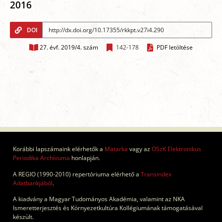
2016
DOI
27. évf. 2019/4. szám
142-178
PDF letöltése
Korábbi lapszámaink elérhetők a
Matarka
vagy az
OSzK Elektronikus
Periodika Archívuma
honlapján.
A REGIO (1990-2010) repertóriuma elérhető a
Transindex
Adatbankjából
.
A kiadvány a Magyar Tudományos Akadémia, valamint az NKA
Ismeretterjesztés és Környezetkultúra Kollégiumának támogatásával
készült.