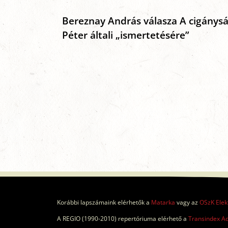
Bereznay András válasza A cigánysá
Péter általi „ismertetésére”
Korábbi lapszámaink elérhetők a
Matarka
vagy az
OSzK Elek
A REGIO (1990-2010) repertóriuma elérhető a
Transindex A