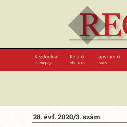
Kezdőoldal
Rólunk
Lapszámok
Homepage
About us
Issues
28. évf. 2020/3. szám