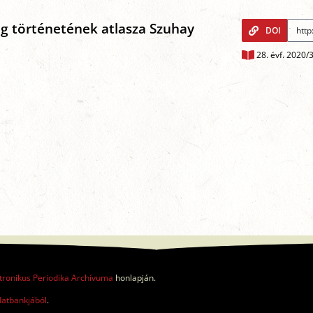
g történetének atlasza Szuhay
DOI
28. évf. 2020/
tronikus Periodika Archívuma
honlapján.
datbankjából
.