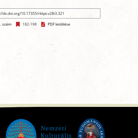
3. szám
182-198
PDF letöltése