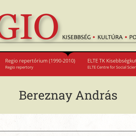
Regio repertórium (1990-2010)
ELTE TK Kisebbségkut
Regio repertory
ELTE Centre for Social Scie
Bereznay András