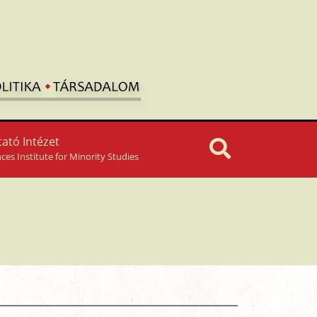
ató Intézet
nces Institute for Minority Studies