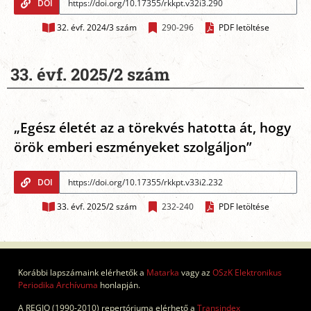
DOI
32. évf. 2024/3 szám
290-296
PDF letöltése
33. évf. 2025/2 szám
„Egész életét az a törekvés hatotta át, hogy
örök emberi eszményeket szolgáljon”
DOI
33. évf. 2025/2 szám
232-240
PDF letöltése
Korábbi lapszámaink elérhetők a
Matarka
vagy az
OSzK Elektronikus
Periodika Archívuma
honlapján.
A REGIO (1990-2010) repertóriuma elérhető a
Transindex