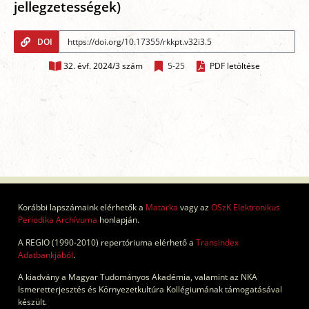
jellegzetességek)
DOI
32. évf. 2024/3 szám
5-25
PDF letöltése
Korábbi lapszámaink elérhetők a
Matarka
vagy az
OSzK Elektronikus
Periodika Archívuma
honlapján.
A REGIO (1990-2010) repertóriuma elérhető a
Transindex
Adatbankjából
.
A kiadvány a Magyar Tudományos Akadémia, valamint az NKA
Ismeretterjesztés és Környezetkultúra Kollégiumának támogatásával
készült.