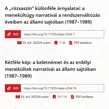
A „rózsaszín” különféle árnyalatai: a
menekültügy narratívái a rendszerváltozás
éveiben az állami sajtóban (1987–1989)
DOI
33. évf. 2025/4 szám
7-38
PDF letöltése
Kétféle kép: a keletnémet és az erdélyi
menekültek narratívái az állami sajtóban
(1987–1989)
DOI
33. évf. 2025/4 szám
74-116
PDF letöltése