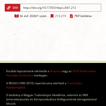
DOI
34. évf. 2026/1 szám
213-219
PDF letöltése
Korábbi lapszámaink elérhetők a
Matarka
vagy az
OSzK Elektronikus
Periodika Archívuma
honlapján.
A REGIO (1990-2010) repertóriuma elérhető a
Transindex
Adatbankjából
.
A kiadvány a Magyar Tudományos Akadémia, valamint az NKA
Ismeretterjesztés és Környezetkultúra Kollégiumának támogatásával
készült.