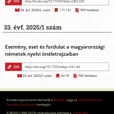
DOI
28. évf. 2020/3. szám
175-181
PDF letöltése
33. évf. 2025/1 szám
Esemény, eset és fordulat a magyarországi
németek nyelvi önéletrajzaiban
DOI
33. évf. 2025/1 szám
84-99
PDF letöltése
Korábbi lapszámaink elérhetők a
Matarka
vagy az
OSzK Elektronikus
Periodika Archívuma
honlapján.
A REGIO (1990-2010) repertóriuma elérhető a
Transindex