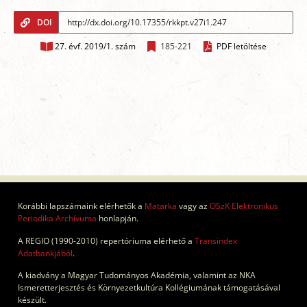
DOI
27. évf. 2019/1. szám
185-221
PDF letöltése
Korábbi lapszámaink elérhetők a
Matarka
vagy az
OSzK Elektronikus
Periodika Archívuma
honlapján.
A REGIO (1990-2010) repertóriuma elérhető a
Transindex
Adatbankjából
.
A kiadvány a Magyar Tudományos Akadémia, valamint az NKA
Ismeretterjesztés és Környezetkultúra Kollégiumának támogatásával
készült.