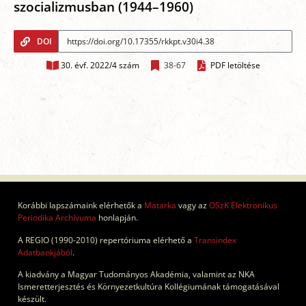
szocializmusban (1944–1960)
DOI
30. évf. 2022/4 szám
38-67
PDF letöltése
Korábbi lapszámaink elérhetők a
Matarka
vagy az
OSzK Elektronikus
Periodika Archívuma
honlapján.
A REGIO (1990-2010) repertóriuma elérhető a
Transindex
Adatbankjából
.
A kiadvány a Magyar Tudományos Akadémia, valamint az NKA
Ismeretterjesztés és Környezetkultúra Kollégiumának támogatásával
készült.