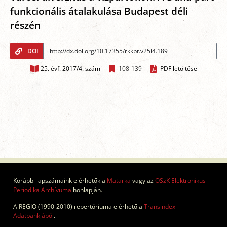
funkcionális átalakulása Budapest déli
részén
DOI
25. évf. 2017/4. szám
108-139
PDF letöltése
Korábbi lapszámaink elérhetők a
Matarka
vagy az
OSzK Elektronikus
Periodika Archívuma
honlapján.
A REGIO (1990-2010) repertóriuma elérhető a
Transindex
Adatbankjából
.