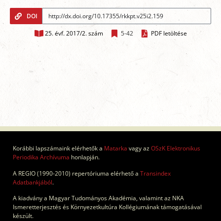
DOI
25. évf. 2017/2. szám
5-42
PDF letöltése
Korábbi lapszámaink elérhetők a
Matarka
vagy az
OSzK Elektronikus
Periodika Archívuma
honlapján.
A REGIO (1990-2010) repertóriuma elérhető a
Transindex
Adatbankjából
.
A kiadvány a Magyar Tudományos Akadémia, valamint az NKA
Ismeretterjesztés és Környezetkultúra Kollégiumának támogatásával
készült.