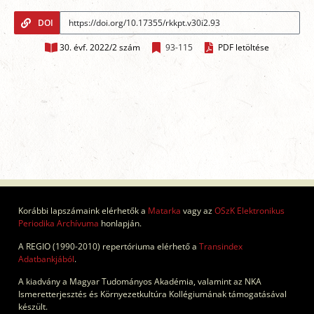
DOI
30. évf. 2022/2 szám
93-115
PDF letöltése
Korábbi lapszámaink elérhetők a
Matarka
vagy az
OSzK Elektronikus
Periodika Archívuma
honlapján.
A REGIO (1990-2010) repertóriuma elérhető a
Transindex
Adatbankjából
.
A kiadvány a Magyar Tudományos Akadémia, valamint az NKA
Ismeretterjesztés és Környezetkultúra Kollégiumának támogatásával
készült.