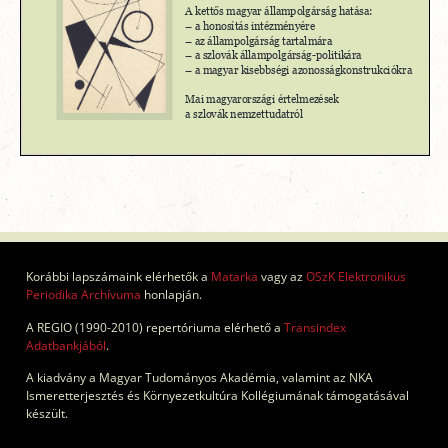
Korábbi lapszámaink elérhetők a
Matarka
vagy az
OSzK Elektronikus
Periodika Archívuma
honlapján.
A REGIO (1990-2010) repertóriuma elérhető a
Transindex
Adatbankjából
.
A kiadvány a Magyar Tudományos Akadémia, valamint az NKA
Ismeretterjesztés és Környezetkultúra Kollégiumának támogatásával
készült.