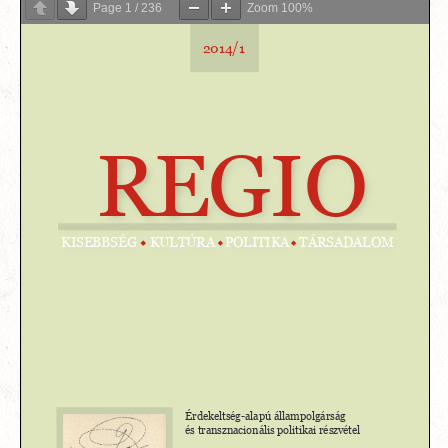
Page
1
/
236
Zoom
100%