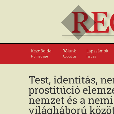
Kezdőoldal
Rólunk
Lapszámok
Homepage
About us
Issues
Test, identitás, n
prostitúció elemz
nemzet és a nemi
világháború közöt