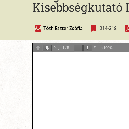
Kisebbségkutató I
Tóth Eszter Zsófia
214-218
Page
1
/
5
Zoom
100%