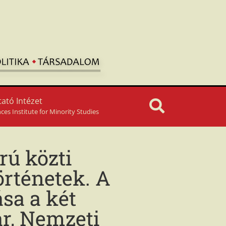
ató Intézet
nces Institute for Minority Studies
rú közti
örténetek. A
sa a két
ár, Nemzeti