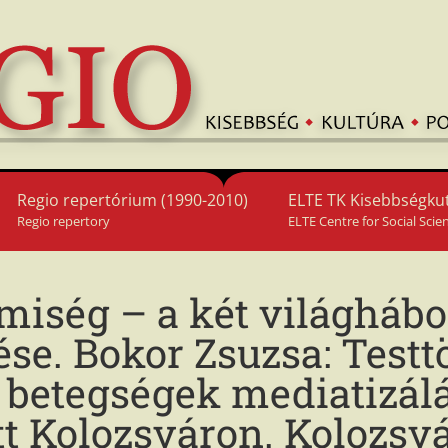
Regio repertórium (1990-2010)
ELTE TK Kisebbségkut
Regio repertory
ELTE Centre for Social Scie
emiség – a két világhábo
ése. Bokor Zsuzsa: Testt
 betegségek mediatizálá
t Kolozsváron. Kolozsv