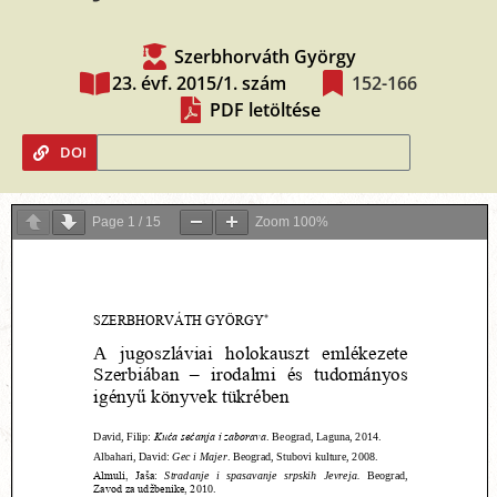
Szerbhorváth György
23. évf. 2015/1. szám
152-166
PDF letöltése
DOI
Page
1
/
15
Zoom
100%