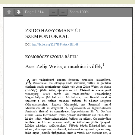
Page
1
/
14
Zoom
100%