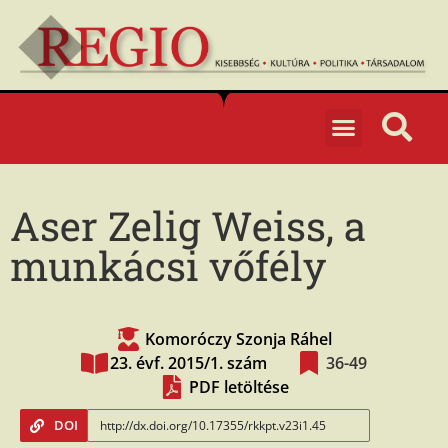
Aser Zelig Weiss, a
munkácsi vőfély
Komoróczy Szonja Ráhel
23. évf. 2015/1. szám
36-49
PDF letöltése
DOI