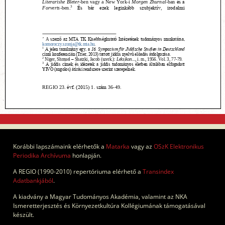
Korábbi lapszámaink elérhetők a
Matarka
vagy az
OSzK Elektronikus
Periodika Archívuma
honlapján.
A REGIO (1990-2010) repertóriuma elérhető a
Transindex
Adatbankjából
.
A kiadvány a Magyar Tudományos Akadémia, valamint az NKA
Ismeretterjesztés és Környezetkultúra Kollégiumának támogatásával
készült.