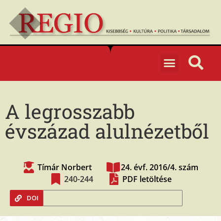
A legrosszabb
évszázad alulnézetből
Tímár Norbert
24. évf. 2016/4. szám
240-244
PDF letöltése
DOI