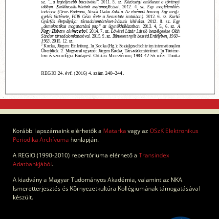
Korábbi lapszámaink elérhetők a
Matarka
vagy az
OSzK Elektronikus
Periodika Archívuma
honlapján.
A REGIO (1990-2010) repertóriuma elérhető a
Transindex
Adatbankjából
.
A kiadvány a Magyar Tudományos Akadémia, valamint az NKA
Ismeretterjesztés és Környezetkultúra Kollégiumának támogatásával
készült.