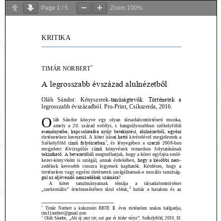
Page
1
/
5
Zoom
100%