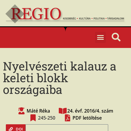
Nyelvészeti kalauz a
keleti blokk
országaiba
Máté Réka
24. évf. 2016/4. szám
245-250
PDF letöltése
DOI