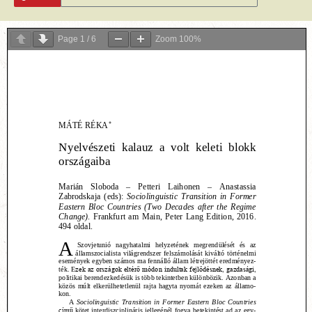
Page
1
/
6
Zoom
100%