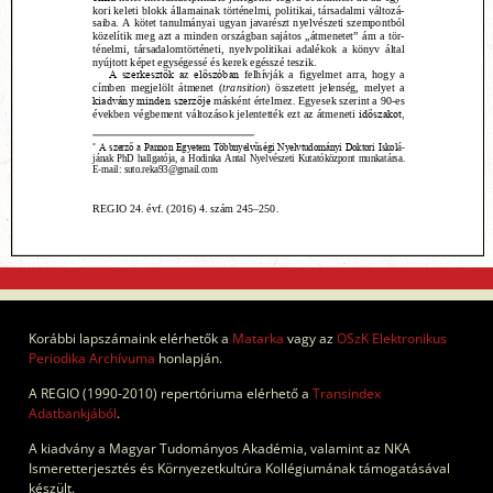
Korábbi lapszámaink elérhetők a
Matarka
vagy az
OSzK Elektronikus
Periodika Archívuma
honlapján.
A REGIO (1990-2010) repertóriuma elérhető a
Transindex
Adatbankjából
.
A kiadvány a Magyar Tudományos Akadémia, valamint az NKA
Ismeretterjesztés és Környezetkultúra Kollégiumának támogatásával
készült.