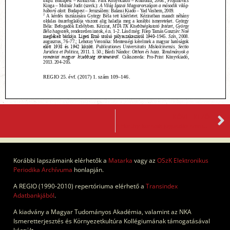
KÖVETKEZŐ
A Horthy-korszak jugoszláv szemmel
Korábbi lapszámaink elérhetők a
Matarka
vagy az
OSzK Elektronikus
Periodika Archívuma
honlapján.
A REGIO (1990-2010) repertóriuma elérhető a
Transindex
Adatbankjából
.
A kiadvány a Magyar Tudományos Akadémia, valamint az NKA
Ismeretterjesztés és Környezetkultúra Kollégiumának támogatásával