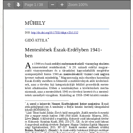
Page
1
/
38
Zoom
100%