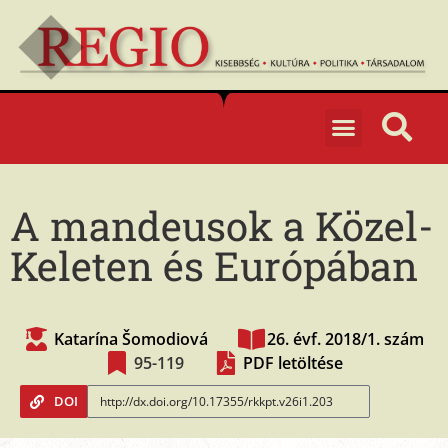
A mandeusok a Közel-
Keleten és Európában
Katarína Šomodiová
26. évf. 2018/1. szám
95-119
PDF letöltése
DOI