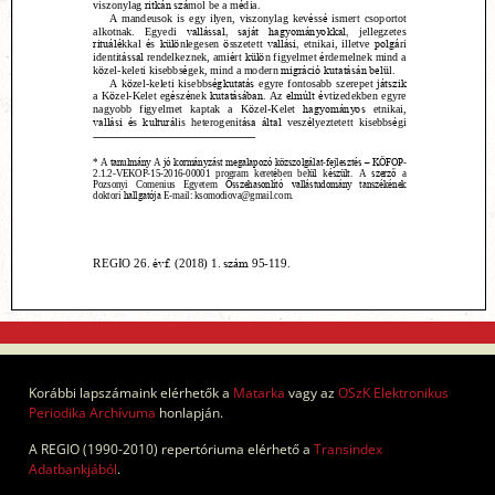
Korábbi lapszámaink elérhetők a
Matarka
vagy az
OSzK Elektronikus
Periodika Archívuma
honlapján.
A REGIO (1990-2010) repertóriuma elérhető a
Transindex
Adatbankjából
.