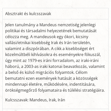
Absztrakt és kulcsszavak
Jelen tanulmány a Mandeus nemzetiség jelenlegi
politikai és társadalmi helyezetének bemutatását
célozza meg. A mandeusok egy ókori, kicsiny
vallási/etnikai kisebbség Irak és Irán területén,
valamint a diszpórában. A cikk a kisebbséget ért
közelmúltbéli kihívásokra és eseményekre fókuszál,
úgy mint az 1979-es iráni forradalom, az iraki-iráni
háború, a 2003-as iraki katonai beavatkozás, valamint
a belső és külső migrációs folyamtok. Célom
bemutatni ezen események hatását a közösségek
mindennapi életére, működésére, indentitására,
örökségmegőrző folyamataira és túlélési stratégiáira.
Kulcsszavak: Mandeus, Irak, Irán