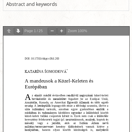
Abstract and keywords
Page
1
/
25
Zoom
100%