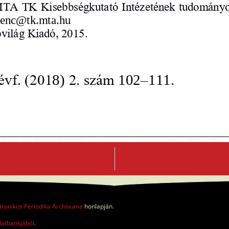
Etnicitás, identitás, politika. Magyar kisebbségek nacionalizmus és regionalizmus között a két világháború közti Romániában és Csehszlovákiában 1918-1944
tronikus Periodika Archívuma
honlapján.
datbankjából
.