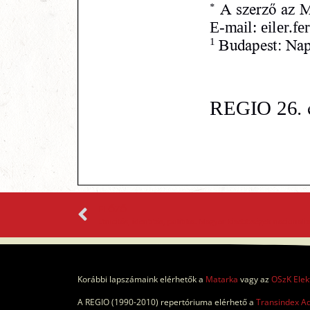
ELŐZŐ
Korábbi lapszámaink elérhetők a
Matarka
vagy az
OSzK Elek
A REGIO (1990-2010) repertóriuma elérhető a
Transindex A