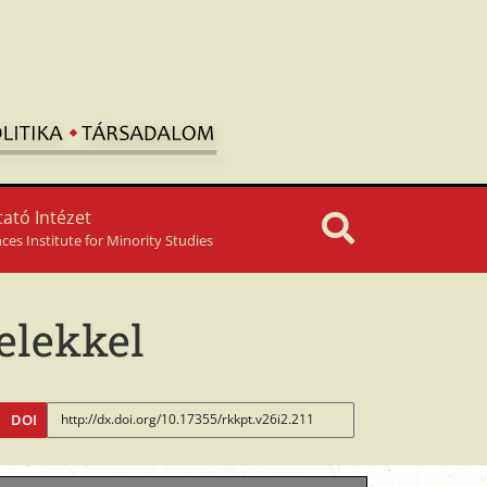
ató Intézet
nces Institute for Minority Studies
jelekkel
DOI