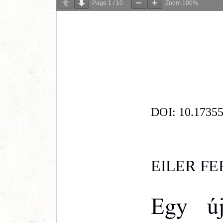
Page
1
/
10
Zoom
100%