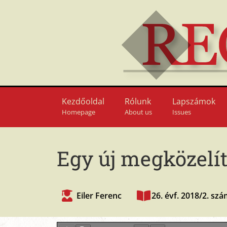
Kezdőoldal
Rólunk
Lapszámok
Homepage
About us
Issues
Egy új megközelí
Eiler Ferenc
26. évf. 2018/2. sz