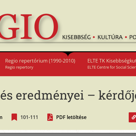
Regio repertórium (1990-2010)
ELTE TK Kisebbségkut
Regio repertory
ELTE Centre for Social Scie
tés eredményei – kérdő
ám
101-111
PDF letöltése