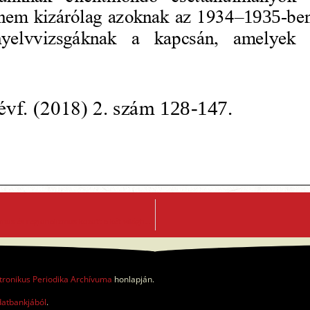
Etnicitás, identitás, politika. Magyar kisebbségek nacionalizmus és regionalizmus között a két világháború közti Romániában és Csehszlovákiában 1918-1944
tronikus Periodika Archívuma
honlapján.
datbankjából
.