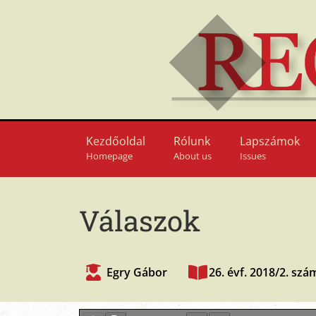
Kezdőoldal
Rólunk
Lapszámok
Homepage
About us
Issues
Válaszok
Egry Gábor
26. évf. 2018/2. szá