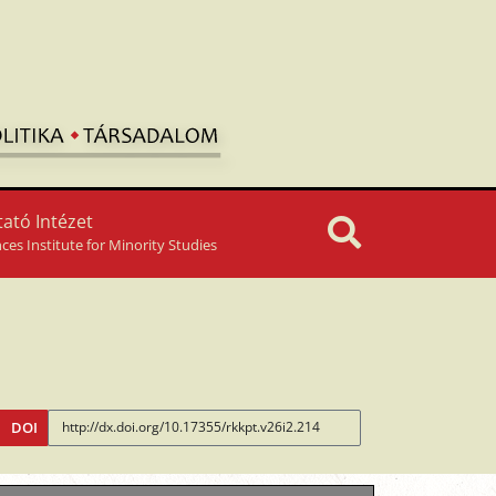
ató Intézet
nces Institute for Minority Studies
DOI