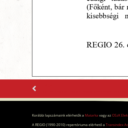
ELŐZŐ
Korábbi lapszámaink elérhetők a
Matarka
vagy az
OSzK Elek
A REGIO (1990-2010) repertóriuma elérhető a
Transindex A