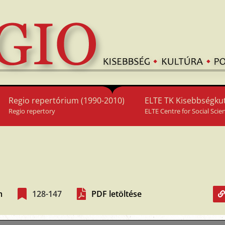
Regio repertórium (1990-2010)
ELTE TK Kisebbségkut
Regio repertory
ELTE Centre for Social Scie
m
128-147
PDF letöltése