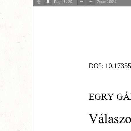
Page
1
/
20
Zoom
100%