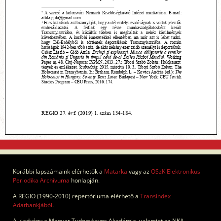
Korábbi lapszámaink elérhetők a
Matarka
vagy az
OSzK Elektronikus
Periodika Archívuma
honlapján.
A REGIO (1990-2010) repertóriuma elérhető a
Transindex
Adatbankjából
.
A kiadvány a Magyar Tudományos Akadémia, valamint az NKA