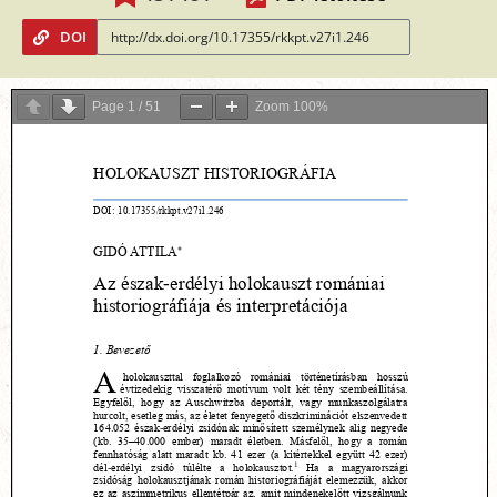
DOI
Page
1
/
51
Zoom
100%