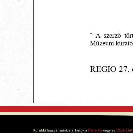
Korábbi lapszámaink elérhetők a
Matarka
vagy az
OSzK Elek