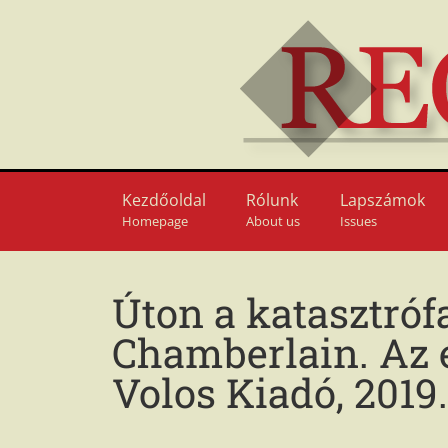
Kezdőoldal
Rólunk
Lapszámok
Homepage
About us
Issues
Úton a katasztrófa
Chamberlain. Az e
Volos Kiadó, 2019.