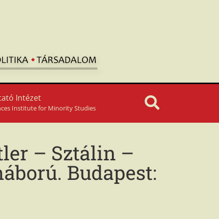
ató Intézet
nces Institute for Minority Studies
tler – Sztálin –
háború. Budapest: