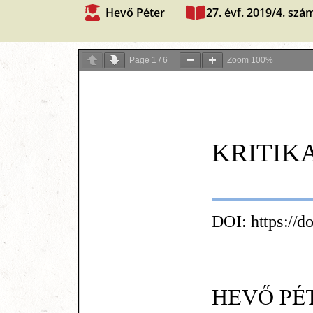
Hevő Péter
27. évf. 2019/4. szá
Page
1
/
6
Zoom
100%