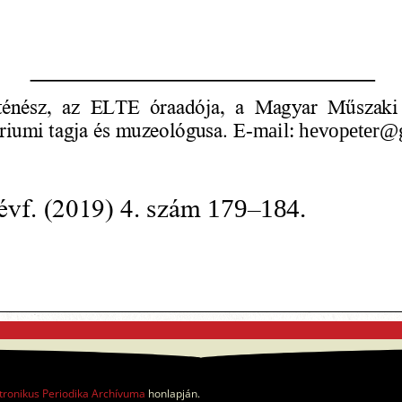
tronikus Periodika Archívuma
honlapján.