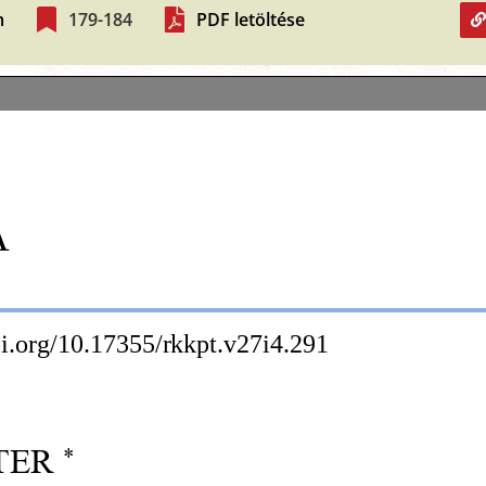
m
179-184
PDF letöltése