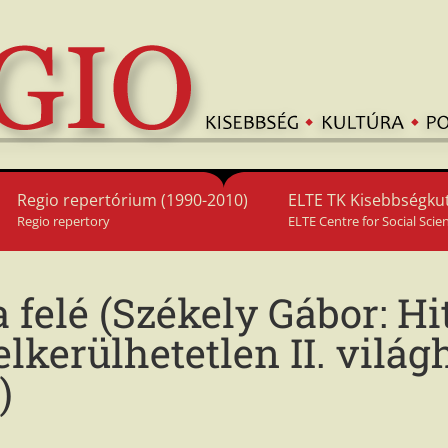
Regio repertórium (1990-2010)
ELTE TK Kisebbségkut
Regio repertory
ELTE Centre for Social Scie
 felé (Székely Gábor: Hi
lkerülhetetlen II. világ
)