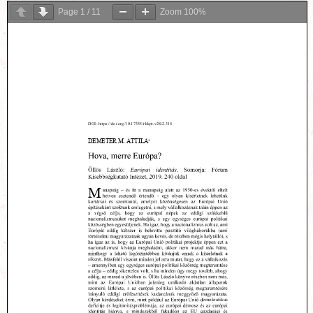
Page
1
/
11
Zoom
100%