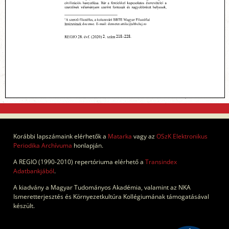
Korábbi lapszámaink elérhetők a
Matarka
vagy az
OSzK Elektronikus
Periodika Archívuma
honlapján.
A REGIO (1990-2010) repertóriuma elérhető a
Transindex
Adatbankjából
.
A kiadvány a Magyar Tudományos Akadémia, valamint az NKA
Ismeretterjesztés és Környezetkultúra Kollégiumának támogatásával
készült.