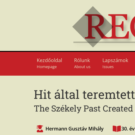
Kezdőoldal
Rólunk
Lapszámok
Homepage
About us
Issues
Hit által teremtet
The Székely Past Created
Hermann Gusztáv Mihály
30. é