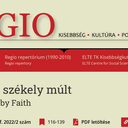
Regio repertórium (1990-2010)
ELTE TK Kisebbségkut
Regio repertory
ELTE Centre for Social Scie
t székely múlt
 by Faith
vf. 2022/2 szám
116-139
PDF letöltése