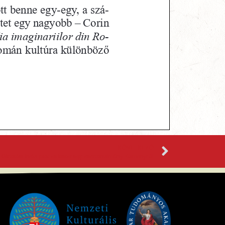
KÖVETKEZŐ
Oktatási kvázi piac és kistérség: esettanulmány Köményről