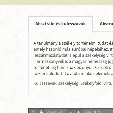
Absztrakt és kulcsszavak
Abstr
A tanulmány a székely történelmi tudat és 
amely hasonló más európai népekéhez. Itt
leszármazástudatra épül a székelység virt
Hármaskönyvébe, a magyar nemesség jogaina
történetileg hamisnak bizonyult Csíki Kr
folklorizálódott. További mítikus elemek: a
Kulcsszavak: székelység, Székelyföld, virt
Page
1
/
24
Zoom
100%