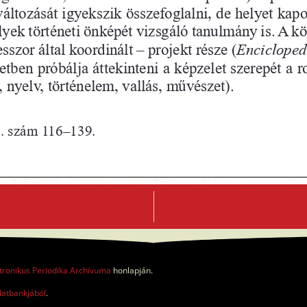
tronikus Periodika Archívuma
honlapján.
datbankjából
.