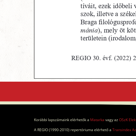
Korábbi lapszámaink elérhetők a
Matarka
vagy az
OSzK Elek
A REGIO (1990-2010) repertóriuma elérhető a
Transindex A