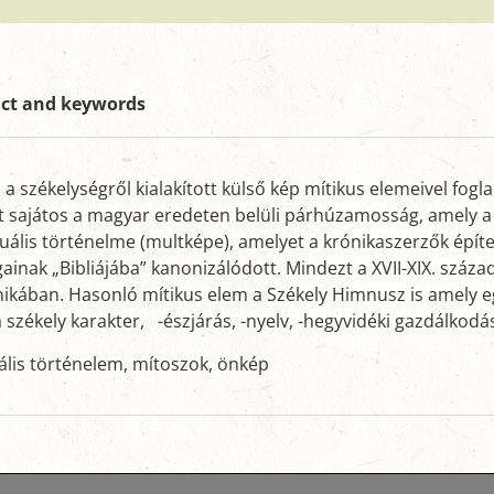
act and keywords
a székelységről kialakított külső kép mítikus elemeivel foglal
 sajátos a magyar eredeten belüli párhúzamosság, amely a 
uális történelme (multképe), amelyet a krónikaszerzők épít
k „Bibliájába” kanonizálódott. Mindezt a XVII-XIX. századi
ónikában. Hasonló mítikus elem a Székely Himnusz is amely
 székely karakter, -észjárás, -nyelv, -hegyvidéki gazdálkodás
uális történelem, mítoszok, önkép