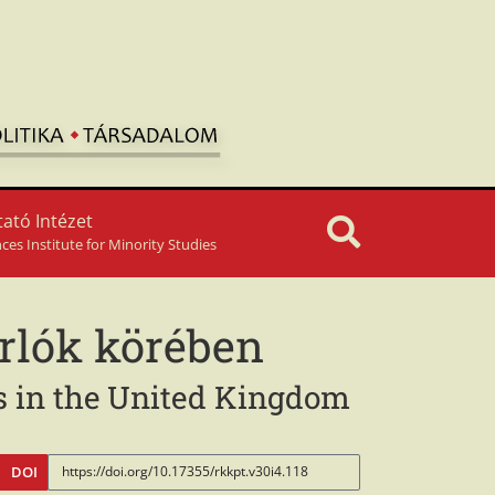
ató Intézet
nces Institute for Minority Studies
orlók körében
s in the United Kingdom
DOI