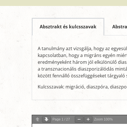
Absztrakt és kulcsszavak
Abstr
A tanulmány azt vizsgálja, hogy az egyesü
kapcsolatban, hogy a migráns egyén miért v
eredményeként három jól elkülönülő diasz
a transznacionális diaszporizálódás mintá
között fennálló összefüggéseket tárgyaló
Kulcsszavak: migráció, diaszpóra, diaszpo
Page
1
/
27
Zoom
100%