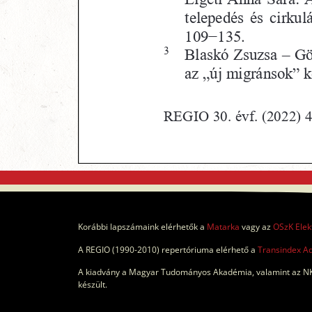
Korábbi lapszámaink elérhetők a
Matarka
vagy az
OSzK Elek
A REGIO (1990-2010) repertóriuma elérhető a
Transindex A
A kiadvány a Magyar Tudományos Akadémia, valamint az NK
készült.