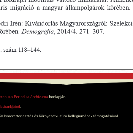
tronikus Periodika Archívuma
honlapján.
datbankjából
.
A Ismeretterjesztés és Környezetkultúra Kollégiumának támogatásával