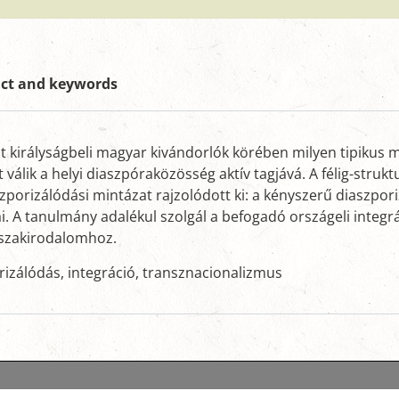
act and keywords
lt királyságbeli magyar kivándorlók körében milyen tipikus 
álik a helyi diaszpóraközösség aktív tagjává. A félig-strukt
porizálódási mintázat rajzolódott ki: a kényszerű diaszpor
i. A tanulmány adalékul szolgál a befogadó országeli integrá
 szakirodalomhoz.
rizálódás, integráció, transznacionalizmus