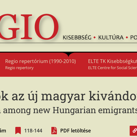
Regio repertórium (1990-2010)
ELTE TK Kisebbségkut
Regio repertory
ELTE Centre for Social Scie
ok az új magyar kivánd
ion among new Hungarian emigrant
zám
118-144
PDF letöltése