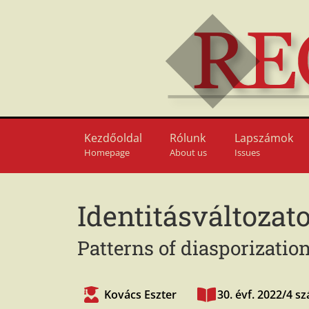
Kezdőoldal
Rólunk
Lapszámok
Homepage
About us
Issues
Identitásváltozat
Patterns of diasporizat
Kovács Eszter
30. évf. 2022/4 s