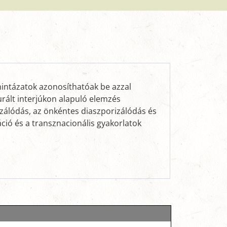
mintázatok azonosíthatóak be azzal
urált interjúkon alapuló elemzés
izálódás, az önkéntes diaszporizálódás és
ció és a transznacionális gyakorlatok