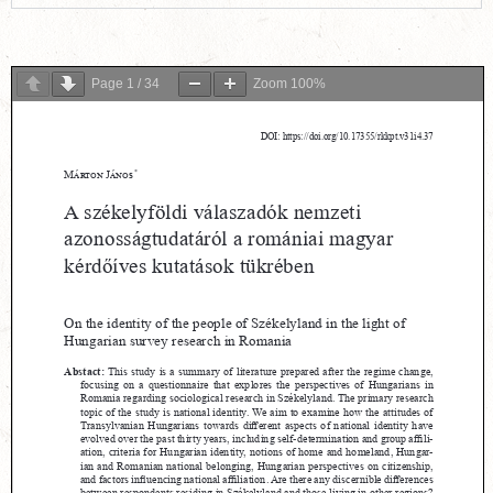
Page
1
/
34
Zoom
100%