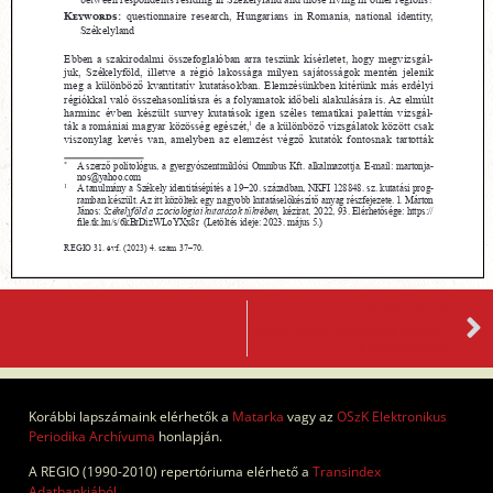
KÖVETKEZŐ
Székely mátrix: történelmi önismeret
a Székelyföldön
Korábbi lapszámaink elérhetők a
Matarka
vagy az
OSzK Elektronikus
Periodika Archívuma
honlapján.
A REGIO (1990-2010) repertóriuma elérhető a
Transindex
Adatbankjából
.