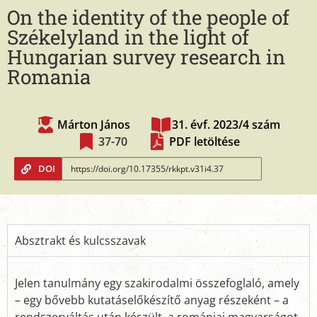
On the identity of the people of
Székelyland in the light of
Hungarian survey research in
Romania
Márton János
31. évf. 2023/4 szám
37-70
PDF letöltése
DOI
Absztrakt és kulcsszavak
Jelen tanulmány egy szakirodalmi összefoglaló, amely
– egy bővebb kutatáselőkészítő anyag részeként – a
rendszerváltás után készült, a romániai magyarságot