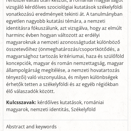
vizsgáló kérdőíves szociológiai kutatások székelyföldi
vonatkozású eredményeit tekinti át. A tanulmányban
egyetlen nagyobb kutatási témára, a nemzeti
identitásra fókuszálunk, azt vizsgálva, hogy az elmúlt
harminc évben hogyan változott az erdélyi
magyaroknak a nemzeti azonosságtudat különböző
összetevőihez (önmeghatározás/csoportkötődés, a
magyarsághoz tartozás kritériumai, haza és szülőföld
koncepciók, magyar és román nemzettagság, magyar
állampolgárság megítélése, a nemzeti hovatartozás
tényezői) való viszonyulása, és milyen különbségek
érhetők tetten a székelyföldi és az egyéb régiókban
élő válaszadók között.
Kulcsszavak:
kérdőíves kutatások, romániai
magyarok, nemzeti identitás, Székelyföld
Abstract and keywords