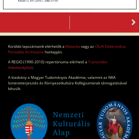
KÖVETKEZŐ
Contents
Korábbi lapszámaink elérhetők a
Matarka
vagy az
OSzK Elektronikus
Periodika Archívuma
honlapján.
A REGIO (1990-2010) repertóriuma elérhető a
Transindex
Adatbankjából
.
A kiadvány a Magyar Tudományos Akadémia, valamint az NKA
Ismeretterjesztés és Környezetkultúra Kollégiumának támogatásával
készült.