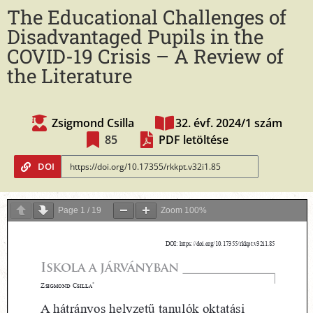
The Educational Challenges of
Disadvantaged Pupils in the
COVID-19 Crisis – A Review of
the Literature
Zsigmond Csilla
32. évf. 2024/1 szám
85
PDF letöltése
DOI
Page
1
/
19
Zoom
100%