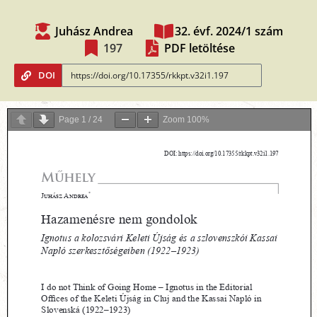
Juhász Andrea
32. évf. 2024/1 szám
197
PDF letöltése
DOI
Page
1
/
24
Zoom
100%