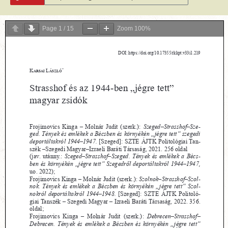
Page
1
/
15
Zoom
100%