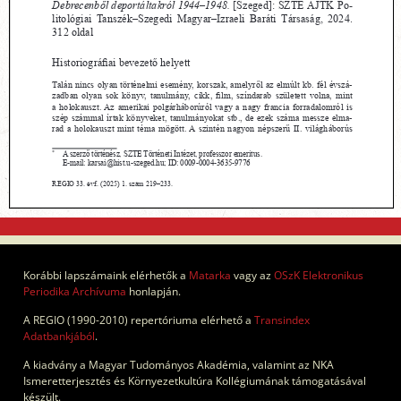
Korábbi lapszámaink elérhetők a
Matarka
vagy az
OSzK Elektronikus
Periodika Archívuma
honlapján.
A REGIO (1990-2010) repertóriuma elérhető a
Transindex
Adatbankjából
.
A kiadvány a Magyar Tudományos Akadémia, valamint az NKA
Ismeretterjesztés és Környezetkultúra Kollégiumának támogatásával
készült.