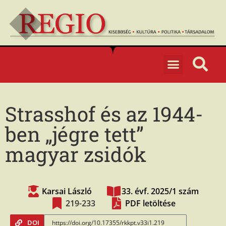
Strasshof és az 1944-
ben „jégre tett”
magyar zsidók
Karsai László
33. évf. 2025/1 szám
219-233
PDF letöltése
DOI