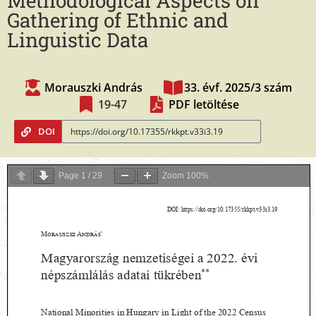
Methodological Aspects on
Gathering of Ethnic and
Linguistic Data
Morauszki András
33. évf. 2025/3 szám
19-47
PDF letöltése
DOI
Page
1
/
29
Zoom
100%