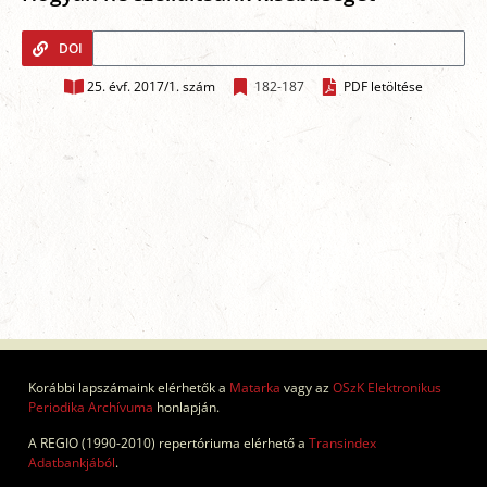
DOI
25. évf. 2017/1. szám
182-187
PDF letöltése
Korábbi lapszámaink elérhetők a
Matarka
vagy az
OSzK Elektronikus
Periodika Archívuma
honlapján.
A REGIO (1990-2010) repertóriuma elérhető a
Transindex
Adatbankjából
.