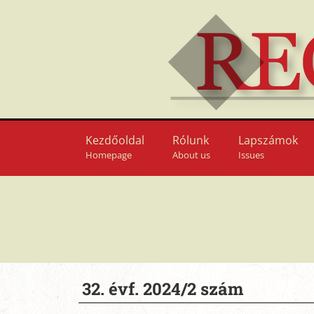
Kezdőoldal
Rólunk
Lapszámok
Homepage
About us
Issues
32. évf. 2024/2 szám