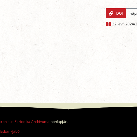
DOI
32. évf. 2024/
tronikus Periodika Archívuma
honlapján.
datbankjából
.