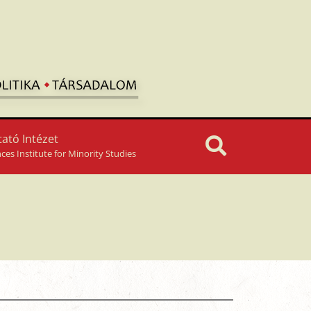
ató Intézet
nces Institute for Minority Studies