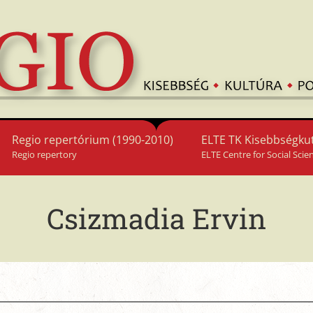
Regio repertórium (1990-2010)
ELTE TK Kisebbségkut
Regio repertory
ELTE Centre for Social Scie
Csizmadia Ervin