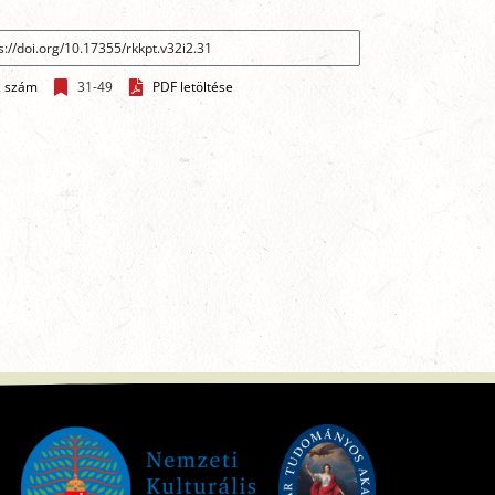
2 szám
31-49
PDF letöltése