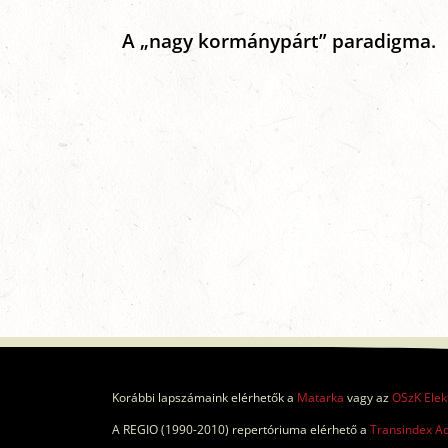
A „nagy kormánypárt” paradigma.
Korábbi lapszámaink elérhetők a
Matarka
vagy az
OSzK Elek
A REGIO (1990-2010) repertóriuma elérhető a
Transindex A