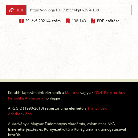
DOI
29. évf. 2021/4 szám
138-143
PDF letöltése
Korábbi lapszámaink elérhetők a
Matarka
vagy az
OSzK Elektronikus
Periodika Archívuma
honlapján.
A REGIO (1990-2010) repertóriuma elérhető a
Transindex
Adatbankjából
.
A kiadvány a Magyar Tudományos Akadémia, valamint az NKA
Ismeretterjesztés és Környezetkultúra Kollégiumának támogatásával
készült.