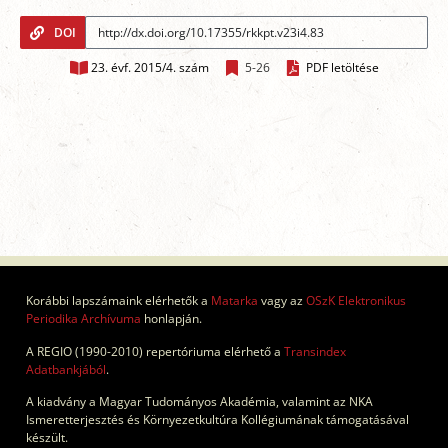
DOI
23. évf. 2015/4. szám
5-26
PDF letöltése
Korábbi lapszámaink elérhetők a
Matarka
vagy az
OSzK Elektronikus
Periodika Archívuma
honlapján.
A REGIO (1990-2010) repertóriuma elérhető a
Transindex
Adatbankjából
.
A kiadvány a Magyar Tudományos Akadémia, valamint az NKA
Ismeretterjesztés és Környezetkultúra Kollégiumának támogatásával
készült.