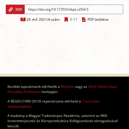
DOI
29. évf. 2021/4 szám
5-17
PDF letöltése
Korábbi lapszámaink elérhetők a
Matarka
vagy az
OSzK Elektronikus
Periodika Archívuma
honlapján.
A REGIO (1990-2010) repertóriuma elérhető a
Transindex
Adatbankjából
.
A kiadvány a Magyar Tudományos Akadémia, valamint az NKA
Ismeretterjesztés és Környezetkultúra Kollégiumának támogatásával
készült.