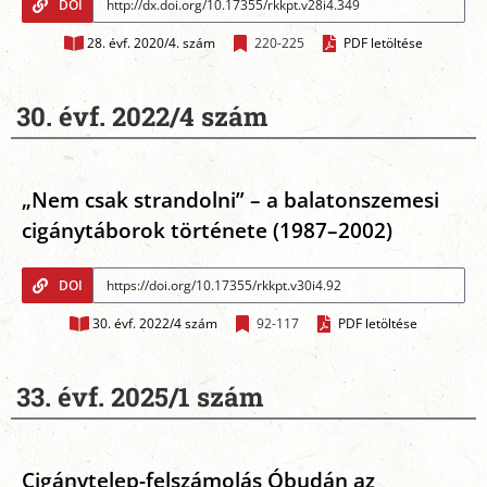
DOI
28. évf. 2020/4. szám
220-225
PDF letöltése
30. évf. 2022/4 szám
„Nem csak strandolni” – a balatonszemesi
cigánytáborok története (1987–2002)
DOI
30. évf. 2022/4 szám
92-117
PDF letöltése
33. évf. 2025/1 szám
Cigánytelep-felszámolás Óbudán az