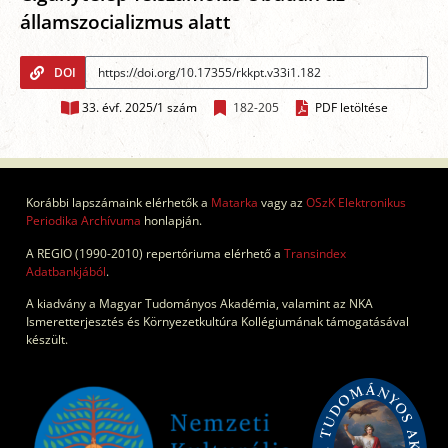
államszocializmus alatt
DOI
33. évf. 2025/1 szám
182-205
PDF letöltése
Korábbi lapszámaink elérhetők a
Matarka
vagy az
OSzK Elektronikus
Periodika Archívuma
honlapján.
A REGIO (1990-2010) repertóriuma elérhető a
Transindex
Adatbankjából
.
A kiadvány a Magyar Tudományos Akadémia, valamint az NKA
Ismeretterjesztés és Környezetkultúra Kollégiumának támogatásával
készült.