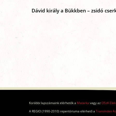
Dávid király a Bükkben – zsidó cse
Korábbi lapszámaink elérhetők a
Matarka
vagy az
OSzK Elek
A REGIO (1990-2010) repertóriuma elérhető a
Transindex A