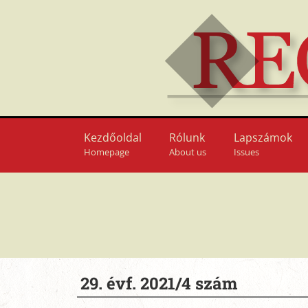
Kezdőoldal
Rólunk
Lapszámok
Homepage
About us
Issues
29. évf. 2021/4 szám