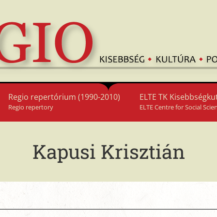
Regio repertórium (1990-2010)
ELTE TK Kisebbségkut
Regio repertory
ELTE Centre for Social Scie
Kapusi Krisztián