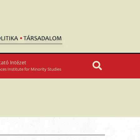
ató Intézet
nces Institute for Minority Studies