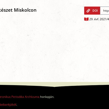
rkészet Miskolcon
DOI
29. évf. 2021/
tronikus Periodika Archívuma
honlapján.
datbankjából
.