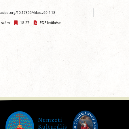
4 szám
18-27
PDF letöltése