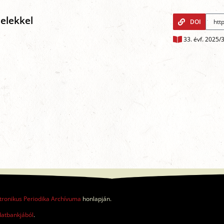
jelekkel
DOI
33. évf. 2025/
tronikus Periodika Archívuma
honlapján.
datbankjából
.