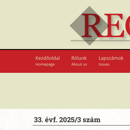
Kezdőoldal
Rólunk
Lapszámok
Homepage
About us
Issues
33. évf. 2025/3 szám