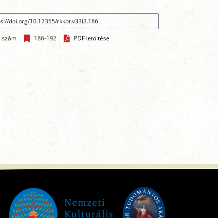
3 szám
186-192
PDF letöltése