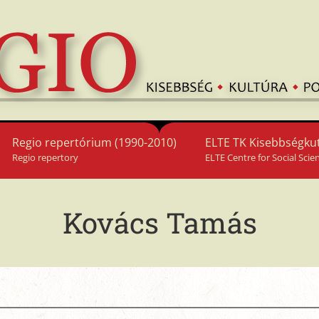
Regio repertórium (1990-2010)
ELTE TK Kisebbségkut
Regio repertory
ELTE Centre for Social Scie
Kovács Tamás