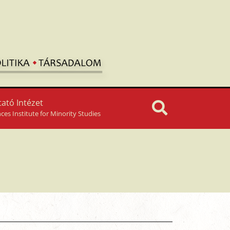
ató Intézet
nces Institute for Minority Studies