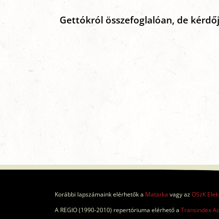
Gettókról összefoglalóan, de kérdő
Korábbi lapszámaink elérhetők a
Matarka
vagy az
OSzK Elek
A REGIO (1990-2010) repertóriuma elérhető a
Transindex A