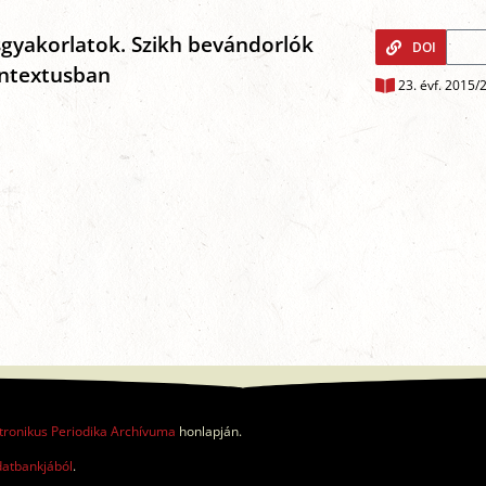
ásgyakorlatok. Szikh bevándorlók
DOI
ontextusban
23. évf. 2015/
tronikus Periodika Archívuma
honlapján.
datbankjából
.