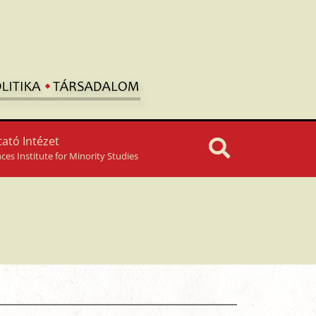
ató Intézet
nces Institute for Minority Studies