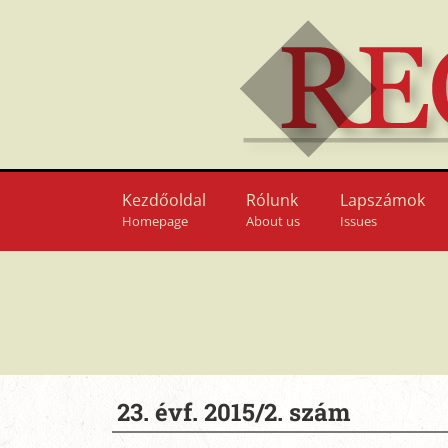
Kezdőoldal
Rólunk
Lapszámok
Homepage
About us
Issues
23. évf. 2015/2. szám