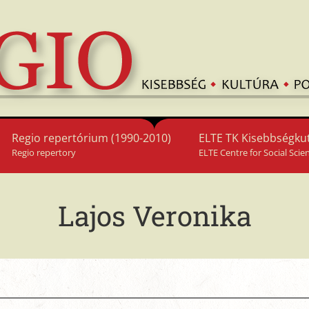
Regio repertórium (1990-2010)
ELTE TK Kisebbségkut
Regio repertory
ELTE Centre for Social Scie
Lajos Veronika