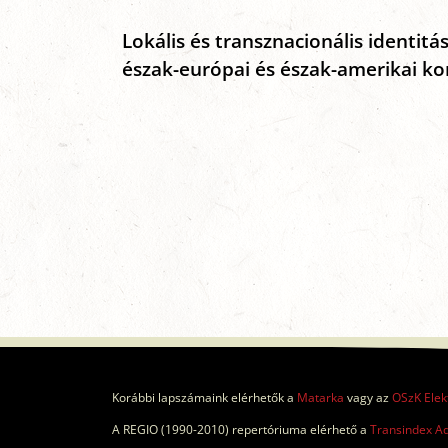
Lokális és transznacionális identit
észak-európai és észak-amerikai k
Korábbi lapszámaink elérhetők a
Matarka
vagy az
OSzK Elek
A REGIO (1990-2010) repertóriuma elérhető a
Transindex A