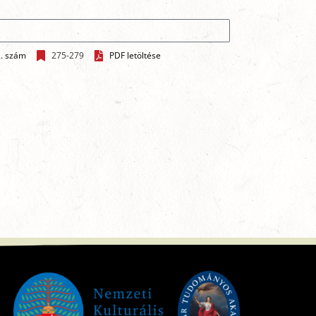
2. szám
275-279
PDF letöltése