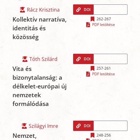
Rácz Krisztina
DOI
Kollektív narratíva,
262-267
PDF letöltése
identitás és
közösség
Tóth Szilárd
DOI
Vita és
257-261
PDF letöltése
bizonytalanság: a
délkelet-európai új
nemzetek
formálódása
Szilágyi Imre
DOI
Nemzet,
248-256