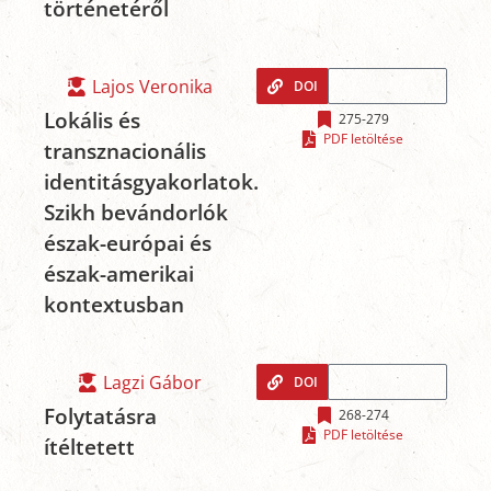
történetéről
Lajos Veronika
DOI
Lokális és
275-279
PDF letöltése
transznacionális
identitásgyakorlatok.
Szikh bevándorlók
észak-európai és
észak-amerikai
kontextusban
Lagzi Gábor
DOI
Folytatásra
268-274
PDF letöltése
ítéltetett