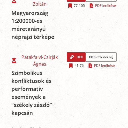
Zoltán
77-105
PDF letöltése
Magyarország
1:200000-es
méretarányú
néprajzi térképe
Patakfalvi-Czirják
DOI
Ágnes
41-76
PDF letöltése
Szimbolikus
konfliktusok és
performatív
események a
“székely zászló”
kapcsán