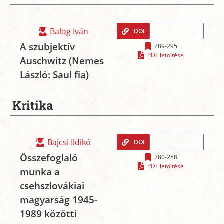
Balog Iván
DOI
A szubjektív
289-295
PDF letöltése
Auschwitz (Nemes
László: Saul fia)
Kritika
Bajcsi Ildikó
DOI
Összefoglaló
280-288
PDF letöltése
munka a
csehszlovákiai
magyarság 1945-
1989 közötti