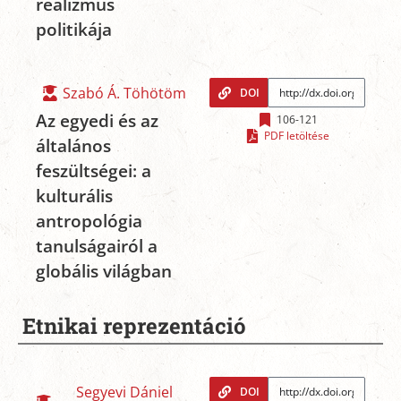
realizmus
politikája
Szabó Á. Töhötöm
DOI
Az egyedi és az
106-121
PDF letöltése
általános
feszültségei: a
kulturális
antropológia
tanulságairól a
globális világban
Etnikai reprezentáció
Segyevi Dániel
DOI