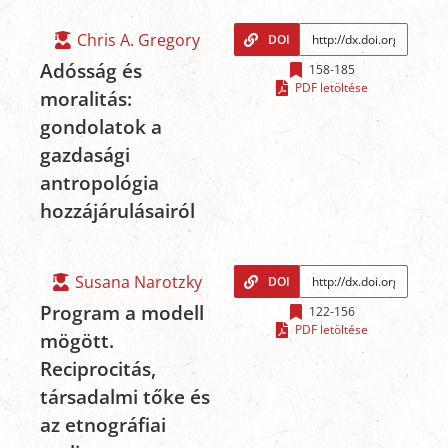
Chris A. Gregory
DOI
Adósság és
158-185
PDF letöltése
moralitás:
gondolatok a
gazdasági
antropológia
hozzájárulásairól
Susana Narotzky
DOI
Program a modell
122-156
PDF letöltése
mögött.
Reciprocitás,
társadalmi tőke és
az etnográfiai