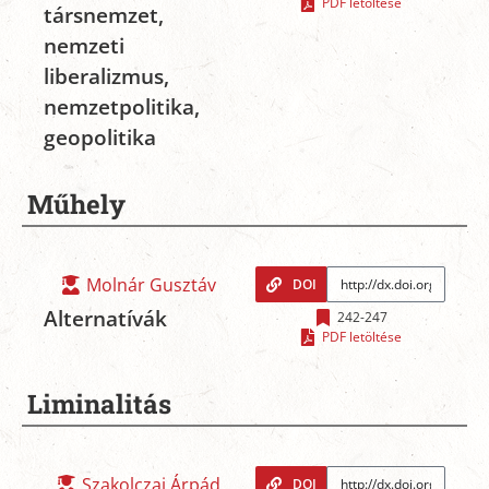
PDF letöltése
társnemzet,
nemzeti
liberalizmus,
nemzetpolitika,
geopolitika
Műhely
Molnár Gusztáv
DOI
Alternatívák
242-247
PDF letöltése
Liminalitás
Szakolczai Árpád
DOI