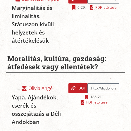
Marginalitás és
6-29
PDF letöltése
liminalitás.
Státuszon kívüli
helyzetek és
átértékelésük
Moralitás, kultúra, gazdaság:
átfedések vagy ellentétek?
Olivia Angé
DOI
Yapa. Ajándékok,
186-211
PDF letöltése
cserék és
összejátszás a Déli
Andokban