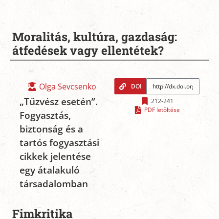
Moralitás, kultúra, gazdaság:
átfedések vagy ellentétek?
Olga Sevcsenko
DOI
„Tűzvész esetén”.
212-241
PDF letöltése
Fogyasztás,
biztonság és a
tartós fogyasztási
cikkek jelentése
egy átalakuló
társadalomban
Fimkritika