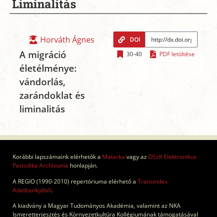
Liminalitás
Horváth Ágnes
DOI
A migráció
30-40
PDF letöltése
életélménye:
vándorlás,
zarándoklat és
liminalitás
Korábbi lapszámaink elérhetők a
Matarka
vagy az
OSzK Elektronikus
Periodika Archívuma
honlapján.
A REGIO (1990-2010) repertóriuma elérhető a
Transindex
Adatbankjából
.
A kiadvány a Magyar Tudományos Akadémia, valamint az NKA
Ismeretterjesztés és Környezetkultúra Kollégiumának támogatásával