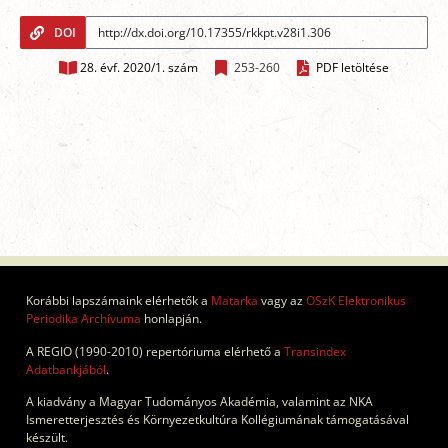
DOI
28. évf. 2020/1. szám
253-260
PDF letöltése
Korábbi lapszámaink elérhetők a
Matarka
vagy az
OSzK Elektronikus
Periodika Archívuma
honlapján.
A REGIO (1990-2010) repertóriuma elérhető a
Transindex
Adatbankjából
.
A kiadvány a Magyar Tudományos Akadémia, valamint az NKA
Ismeretterjesztés és Környezetkultúra Kollégiumának támogatásával
készült.