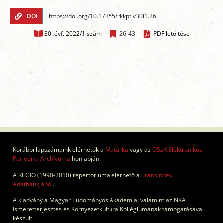
DOI
30. évf. 2022/1 szám
26-43
PDF letöltése
Korábbi lapszámaink elérhetők a
Matarka
vagy az
OSzK Elektronikus
Periodika Archívuma
honlapján.
A REGIO (1990-2010) repertóriuma elérhető a
Transindex
Adatbankjából
.
A kiadvány a Magyar Tudományos Akadémia, valamint az NKA
Ismeretterjesztés és Környezetkultúra Kollégiumának támogatásával
készült.