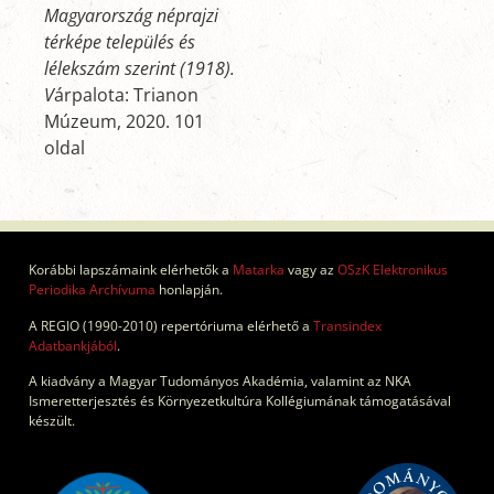
Magyarország néprajzi
térképe település és
lélekszám szerint (1918).
V
árpalota: Trianon
Múzeum, 2020. 101
oldal
Korábbi lapszámaink elérhetők a
Matarka
vagy az
OSzK Elektronikus
Periodika Archívuma
honlapján.
A REGIO (1990-2010) repertóriuma elérhető a
Transindex
Adatbankjából
.
A kiadvány a Magyar Tudományos Akadémia, valamint az NKA
Ismeretterjesztés és Környezetkultúra Kollégiumának támogatásával
készült.