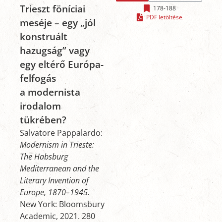
Trieszt föníciai
178-188
PDF letöltése
meséje – egy „jól
konstruált
hazugság” vagy
egy eltérő Európa-
felfogás
a modernista
irodalom
tükrében?
Salvatore Pappalardo:
Modernism in Trieste:
The Habsburg
Mediterranean and the
Literary Invention of
Europe, 1870–1945.
New York: Bloomsbury
Academic, 2021. 280