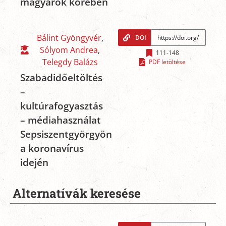
magyarok körében
Bálint Gyöngyvér
,
DOI
Sólyom Andrea
,
111-148
Telegdy Balázs
PDF letöltése
Szabadidőeltöltés
–
kultúrafogyasztás
– médiahasználat
Sepsiszentgyörgyön
a koronavírus
idején
Alternatívák keresése