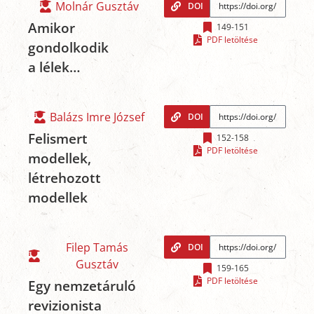
Molnár Gusztáv
DOI
Amikor
149-151
PDF letöltése
gondolkodik
a lélek…
Balázs Imre József
DOI
Felismert
152-158
PDF letöltése
modellek,
létrehozott
modellek
Filep Tamás
DOI
Gusztáv
159-165
PDF letöltése
Egy nemzetáruló
revizionista