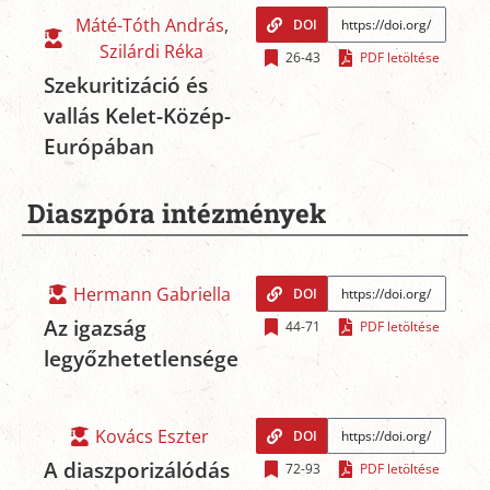
Máté-Tóth András
,
DOI
Szilárdi Réka
26-43
PDF letöltése
Szekuritizáció és
vallás Kelet-Közép-
Európában
Diaszpóra intézmények
Hermann Gabriella
DOI
Az igazság
44-71
PDF letöltése
legyőzhetetlensége
Kovács Eszter
DOI
A diaszporizálódás
72-93
PDF letöltése