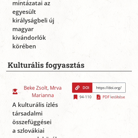
mintázatai az
egyesült
királyságbeli új
magyar
kivándorlók
körében
Kulturális fogyasztás
Beke Zsolt
,
Mrva
DOI
Marianna
94-110
PDF letöltése
A kulturális ízlés
társadalmi
összefüggései
a szlovákiai