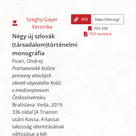
Szeghy-Gayer
DOI
Veronika
203-208
PDF letöltése
Négy új szlovák
(társadalom)történelmi
monográfia
Ficeri, Ondrej:
Potrianonské Košice:
premeny etnických
identít obyvateľov Košíc
v medzivojnovom
Československu.
Bratislava: Veda, 2019.
336 oldal [A Trianon
utáni Kassa. A kassai
lakosság identitásának
változásai a két