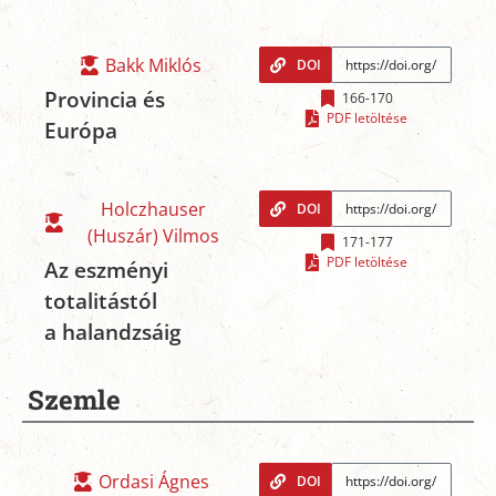
Bakk Miklós
DOI
Provincia és
166-170
PDF letöltése
Európa
Holczhauser
DOI
(Huszár) Vilmos
171-177
PDF letöltése
Az eszményi
totalitástól
a halandzsáig
Szemle
Ordasi Ágnes
DOI