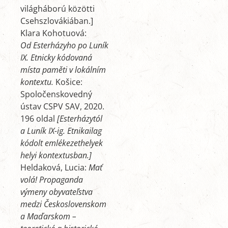
világháború közötti
Csehszlovákiában.]
Klara Kohotuová:
Od Esterházyho po Luník
IX. Etnicky kódovaná
místa paměti v lokálním
kontextu.
Košice:
Spoločenskovedný
ústav CSPV SAV, 2020.
196 oldal
[Esterházytól
a Luník IX-ig. Etnikailag
kódolt emlékezethelyek
helyi kontextusban.]
Heldaková, Lucia:
Mať
volá! Propaganda
výmeny obyvateľstva
medzi Československom
a Maďarskom –