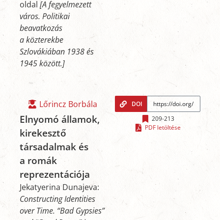
oldal
[A fegyelmezett
város. Politikai
beavatkozás
a közterekbe
Szlovákiában 1938 és
1945 között.]
Lőrincz Borbála
DOI
Elnyomó államok,
209-213
PDF letöltése
kirekesztő
társadalmak és
a romák
reprezentációja
Jekatyerina Dunajeva:
Constructing Identities
over Time. “Bad Gypsies”