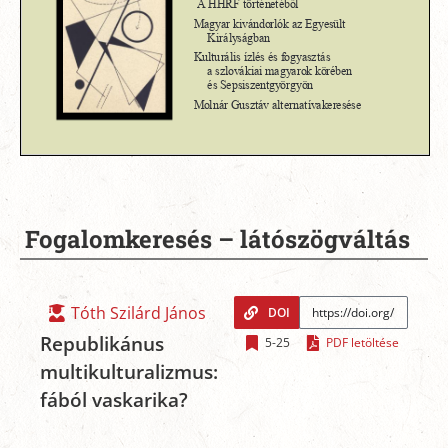
Fogalomkeresés – látószögváltás
Tóth Szilárd János
DOI
Republikánus
5-25
PDF letöltése
multikulturalizmus:
fából vaskarika?