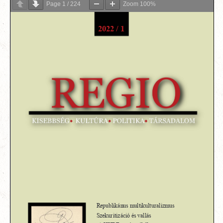
Page
1
/
224
Zoom
100%