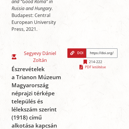
and “Good Roma” in
Russia and Hungary
.
Budapest: Central
European University
Press, 2021.
Segyevy Dániel
DOI
Zoltán
214-222
PDF letöltése
Észrevételek
a Trianon Múzeum
Magyarország
néprajzi térképe
település és
lélekszám szerint
(1918) című
alkotása kapcsán