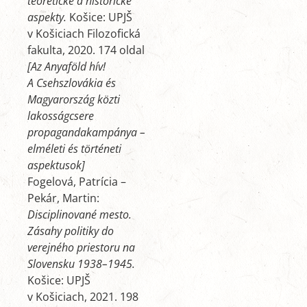
teoretické a historické
aspekty.
Košice: UPJŠ
v Košiciach Filozofická
fakulta, 2020. 174 oldal
[Az Anyaföld hív!
A Csehszlovákia és
Magyarország közti
lakosságcsere
propagandakampánya –
elméleti és történeti
aspektusok]
Fogelová, Patrícia –
Pekár, Martin:
Disciplinované mesto.
Zásahy politiky do
verejného priestoru na
Slovensku 1938–1945.
Košice: UPJŠ
v Košiciach, 2021. 198