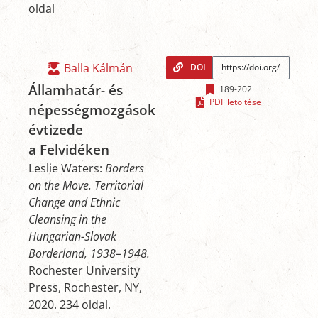
oldal
Balla Kálmán
DOI
Államhatár- és
189-202
PDF letöltése
népességmozgások
évtizede
a Felvidéken
Leslie Waters:
Borders
on the Move. Territorial
Change and Ethnic
Cleansing in the
Hungarian-Slovak
Borderland, 1938–1948.
­Rochester University
Press, Rochester, NY,
2020. 234 oldal.