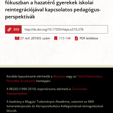
fókuszban a hazatérő gyerekek iskolai
reintegrációjával kapcsolatos pedagógus-
perspektívák
DOI
27. évf. 2019/3. szám
115-148
PDF letöltése
Korábbi lapszámaink elérhetők a
Matarka
vagy az
OSzK Elektronikus
Periodika Archívuma
honlapján.
A REGIO (1990-2010) repertóriuma elérhető a
Transindex
Adatbankjából
.
A kiadvány a Magyar Tudományos Akadémia, valamint az NKA
Ismeretterjesztés és Környezetkultúra Kollégiumának támogatásával
készült.