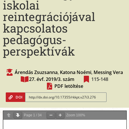
iskolai
reintegrációjával
kapcsolatos
pedagógus-
perspektívák
Árendás Zsuzsanna
,
Katona Noémi
,
Messing Vera
27. évf. 2019/3. szám
115-148
PDF letöltése
DOI
Page
1
/
34
Zoom
100%