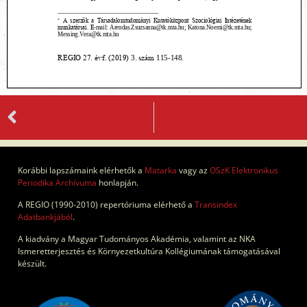
ELŐZŐ
A kulturális sokféleség áráról
Korábbi lapszámaink elérhetők a
Matarka
vagy az
OSzK Elektronikus
Periodika Archívuma
honlapján.
A REGIO (1990-2010) repertóriuma elérhető a
Transindex
Adatbankjából
.
A kiadvány a Magyar Tudományos Akadémia, valamint az NKA
Ismeretterjesztés és Környezetkultúra Kollégiumának támogatásával
készült.