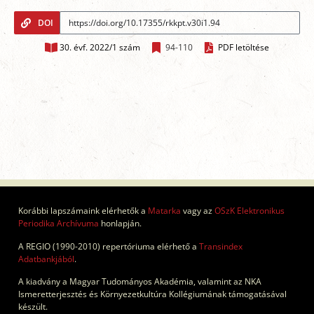
DOI
30. évf. 2022/1 szám
94-110
PDF letöltése
Korábbi lapszámaink elérhetők a
Matarka
vagy az
OSzK Elektronikus
Periodika Archívuma
honlapján.
A REGIO (1990-2010) repertóriuma elérhető a
Transindex
Adatbankjából
.
A kiadvány a Magyar Tudományos Akadémia, valamint az NKA
Ismeretterjesztés és Környezetkultúra Kollégiumának támogatásával
készült.