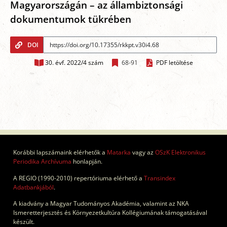
Magyarországán – az állambiztonsági
dokumentumok tükrében
DOI
30. évf. 2022/4 szám
68-91
PDF letöltése
Korábbi lapszámaink elérhetők a
Matarka
vagy az
OSzK Elektronikus
Periodika Archívuma
honlapján.
A REGIO (1990-2010) repertóriuma elérhető a
Transindex
Adatbankjából
.
A kiadvány a Magyar Tudományos Akadémia, valamint az NKA
Ismeretterjesztés és Környezetkultúra Kollégiumának támogatásával
készült.