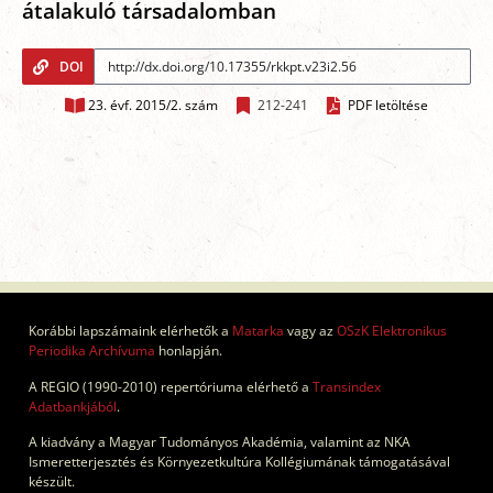
átalakuló társadalomban
DOI
23. évf. 2015/2. szám
212-241
PDF letöltése
Korábbi lapszámaink elérhetők a
Matarka
vagy az
OSzK Elektronikus
Periodika Archívuma
honlapján.
A REGIO (1990-2010) repertóriuma elérhető a
Transindex
Adatbankjából
.
A kiadvány a Magyar Tudományos Akadémia, valamint az NKA
Ismeretterjesztés és Környezetkultúra Kollégiumának támogatásával
készült.